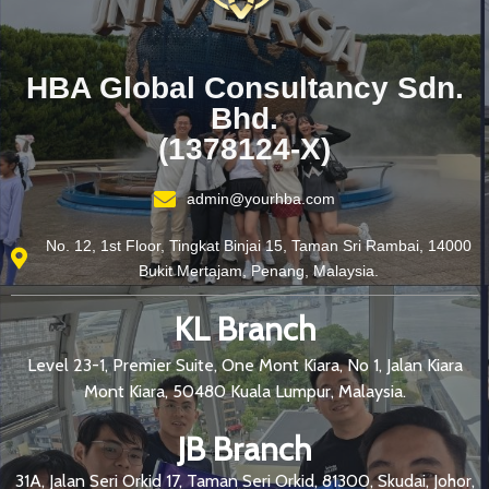
HBA Global Consultancy Sdn.
Bhd.
(1378124-X)
admin@yourhba.com
No. 12, 1st Floor, Tingkat Binjai 15, Taman Sri Rambai, 14000
Bukit Mertajam, Penang, Malaysia.
KL Branch
Level 23-1, Premier Suite, One Mont Kiara, No 1, Jalan Kiara
Mont Kiara, 50480 Kuala Lumpur, Malaysia.
JB Branch
31A, Jalan Seri Orkid 17, Taman Seri Orkid, 81300, Skudai, Johor,